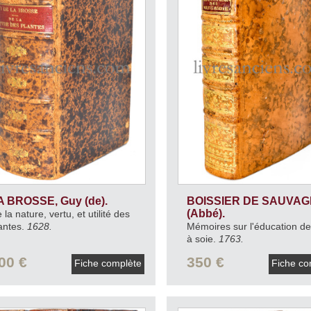
A BROSSE, Guy (de).
BOISSIER DE SAUVAG
(Abbé).
 la nature, vertu, et utilité des
antes.
1628.
Mémoires sur l'éducation de
à soie.
1763.
00 €
350 €
Fiche complète
Fiche co