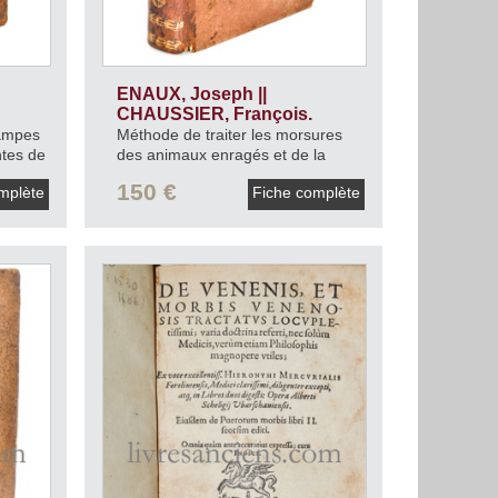
ENAUX, Joseph ||
CHAUSSIER, François.
tampes
Méthode de traiter les morsures
ntes de
des animaux enragés et de la
vipère.
1785.
150 €
mplète
Fiche complète
70].