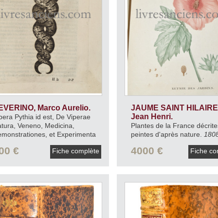
EVERINO, Marco Aurelio.
JAUME SAINT HILAIRE
Jean Henri.
pera Pythia id est, De Viperae
tura, Veneno, Medicina,
Plantes de la France décrite
monstrationes, et Experimenta
peintes d'après nature.
1808
ova.
1651.
00 €
4000 €
Fiche complète
Fiche co