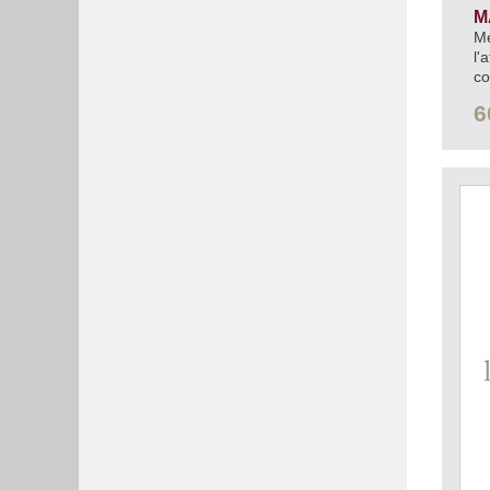
M
Mé
l'
co
pr
6