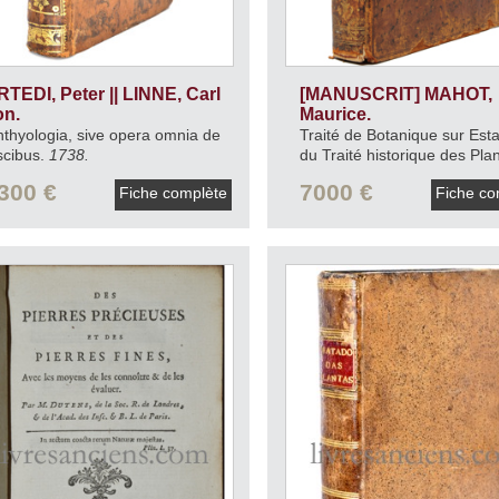
RTEDI, Peter || LINNE, Carl
[MANUSCRIT] MAHOT,
on.
Maurice.
hthyologia, sive opera omnia de
Traité de Botanique sur Es
scibus.
1738.
du Traité historique des Pla
Buchoz classées suivant
300 €
7000 €
Fiche complète
Fiche co
Tournefort & Linné.
[1762-17