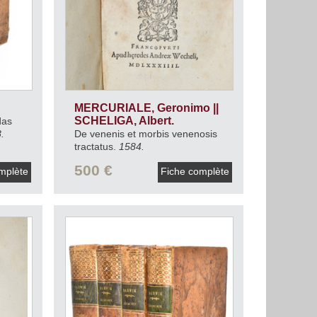
MERCURIALE, Geronimo ||
SCHELIGA, Albert.
das
.
De venenis et morbis venenosis
tractatus.
1584.
500 €
mplète
Fiche complète