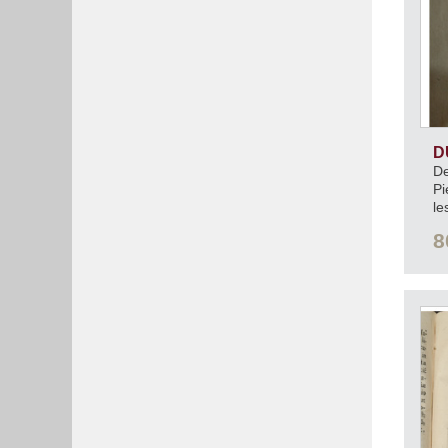
D
De
Pi
le
év
8