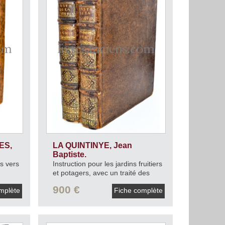
ES,
LA QUINTINYE, Jean
Baptiste.
s vers
Instruction pour les jardins fruitiers
et potagers, avec un traité des
orangers, et des réflexions sur
900 €
mplète
Fiche complète
l'agriculture.
1739.