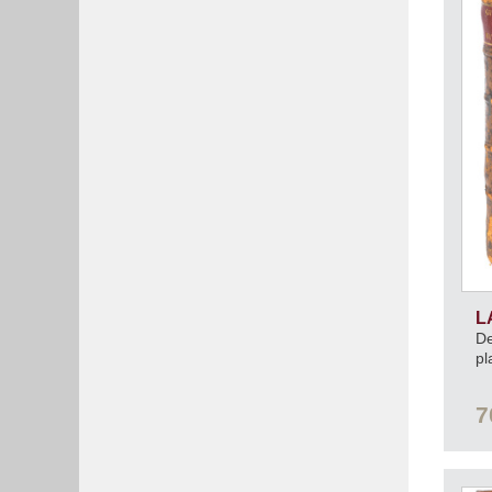
L
De
pl
7