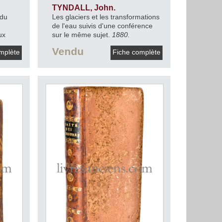
TYNDALL, John.
 du
Les glaciers et les transformations
de l'eau suivis d'une conférence
ux
sur le même sujet.
1880.
t,
Vendu
mplète
Fiche complète
1879.