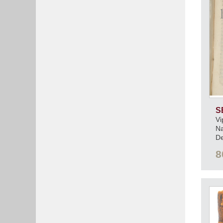
S
Vi
Na
De
n
8