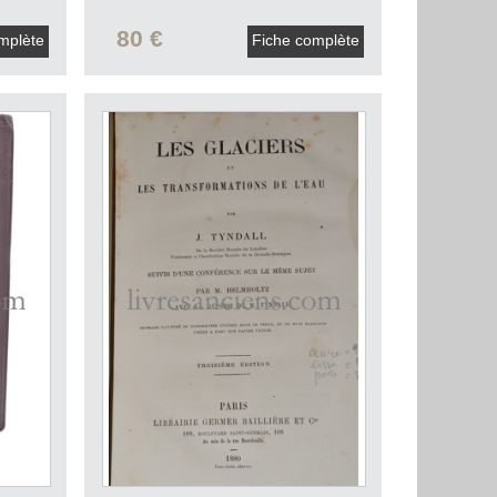
80 €
mplète
Fiche complète