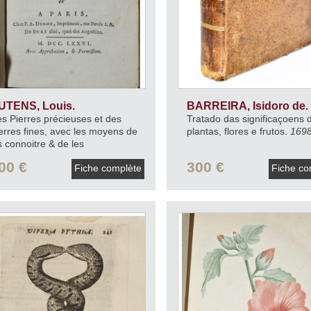
UTENS, Louis.
BARREIRA, Isidoro de.
s Pierres précieuses et des
Tratado das significaçoens 
erres fines, avec les moyens de
plantas, flores e frutos.
1698
s connoitre & de les
aluer.
1776.
00 €
300 €
Fiche complète
Fiche co