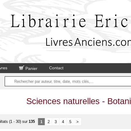
vres
Contact
Panier
Sciences naturelles - Botani
ltats (1 - 30) sur
135
1
2
3
4
5
>