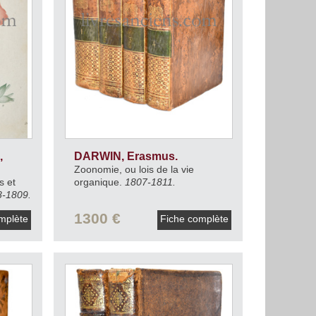
,
DARWIN, Erasmus.
Zoonomie, ou lois de la vie
s et
organique.
1807-1811.
-1809.
1300 €
mplète
Fiche complète