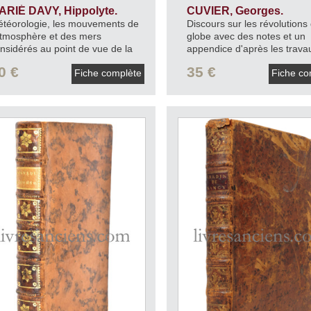
ARIÉ DAVY, Hippolyte.
CUVIER, Georges.
téorologie, les mouvements de
Discours sur les révolutions
atmosphère et des mers
globe avec des notes et un
nsidérés au point de vue de la
appendice d'après les trava
évision du temps.
1866.
récents de MM. de Humbold
0 €
35 €
Fiche complète
Fiche co
Flourens, Lyell, Lindley, etc.