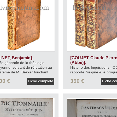
BINET, Benjamin].
[GOUJET, Claude Pierr
(Abbé)].
ée générale de la théologie
yenne, servant de réfutation au
Histoire des Inquisitions ; Où
stème de M. Bekker touchant
rapporte l'origine & le progr
existence et l'opération des
ces Tribunaux, leurs variatio
00 €
350 €
Fiche complète
Fiche co
mons, ou Traité historique des
la forme de leur Jurisdiction
eux du paganisme.
1699.