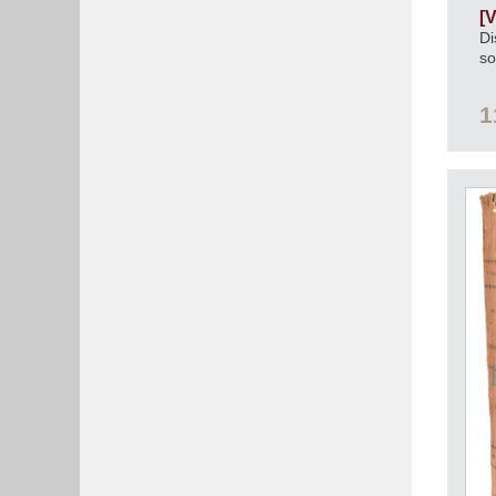
[
Di
so
1