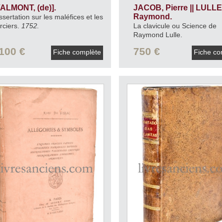
VALMONT, (de)].
JACOB, Pierre || LULLE
Raymond.
ssertation sur les maléfices et les
rciers.
1752.
La clavicule ou Science de
Raymond Lulle.
Avec toutes les figures de
100 €
750 €
Fiche complète
Fiche co
Rhétorique par le Sieur Jaco
vie du même Raymond Lulle
Monsieur Colletet.
1647.