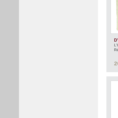
D
L'
Ré
2