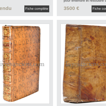
pour entendre et resouldre l
matiere difficile des sorciers
endu
3500 €
Fiche complète
Fiche co