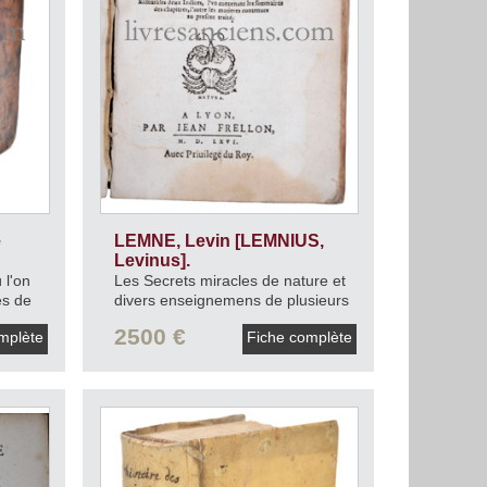
e
LEMNE, Levin [LEMNIUS,
Levinus].
 l'on
Les Secrets miracles de nature et
ès de
divers enseignemens de plusieurs
ns, &
choses.
1566.
2500 €
mplète
Fiche complète
.
1759.