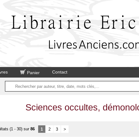
vres
Contact
Panier
Sciences occultes, démonol
ltats (1 - 30) sur
86
1
2
3
>