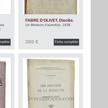
FABRE D’OLIVET, Dioclès.
das
Un Médecin d’autrefois.
1838.
.
300 €
mplète
Fiche complète