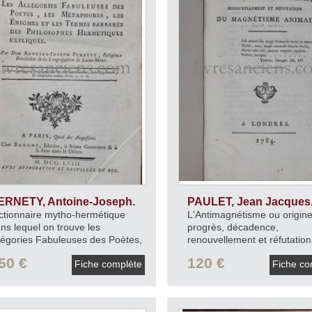
ERNETY, Antoine-Joseph.
PAULET, Jean Jacques
ctionnaire mytho-hermétique
L'Antimagnétisme ou origine
ns lequel on trouve les
progrès, décadence,
légories Fabuleuses des Poètes,
renouvellement et réfutation
s Métaphores, les énigmes et les
magnétisme animal.
1784.
50 €
120 €
Fiche complète
Fiche co
rmes barbares des Philosophes
rmétiques expliqués.
1758.