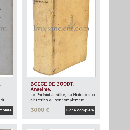
.
BOECE DE BOODT,
Anselme.
,
Le Parfaict Joaillier, ou Histoire des
 du
pierreries ou sont amplement
descrites leur naissance, de juste
3000 €
mplète
Fiche complète
prix, moyen de les cognoistre, & se
garder des contrefaites, facilitez
medicinales, & propriectez
curieuses.
1644.