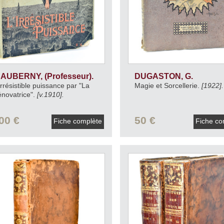
'AUBERNY, (Professeur).
DUGASTON, G.
Irrésistible puissance par "La
Magie et Sorcellerie.
[1922].
novatrice".
[v.1910].
00 €
50 €
Fiche complète
Fiche co