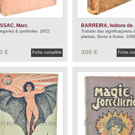
ISSAC, Marc.
BARREIRA, Isidoro de.
légories & symboles.
1872.
Tratado das significaçoens 
plantas, flores e frutos.
1698
0 €
300 €
Fiche complète
Fiche co