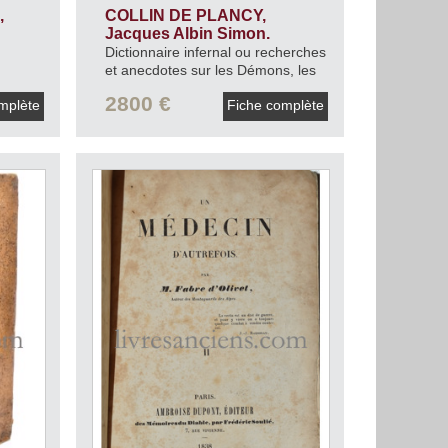
,
COLLIN DE PLANCY,
Jacques Albin Simon.
Dictionnaire infernal ou recherches
et anecdotes sur les Démons, les
Esprits.
1818.
2800 €
mplète
Fiche complète
b et la
, par