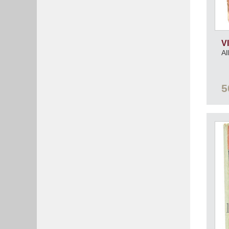
V
Al
5