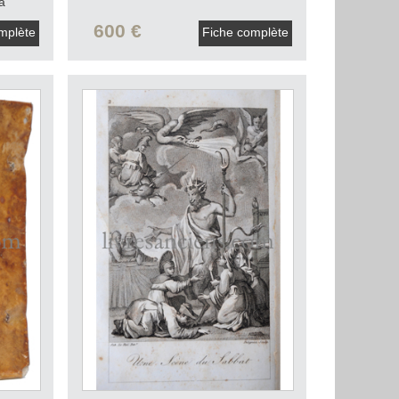
a
.
1587.
600 €
mplète
Fiche complète