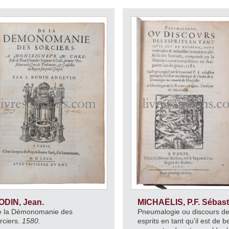
ODIN, Jean.
MICHAËLIS, P.F. Sébast
 la Démonomanie des
Pneumalogie ou discours d
rciers.
1580.
esprits en tant qu'il est de b