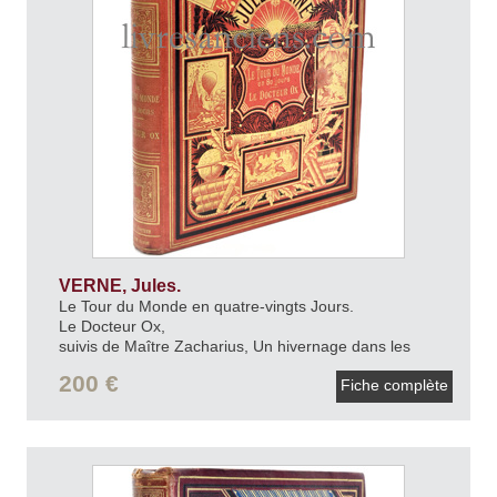
VERNE, Jules.
Le Tour du Monde en quatre-vingts Jours.
Le Docteur Ox,
suivis de Maître Zacharius, Un hivernage dans les
glaces, Un drame dans les airs et Ascension française
200 €
Fiche complète
au Mont Blanc.
[1884].