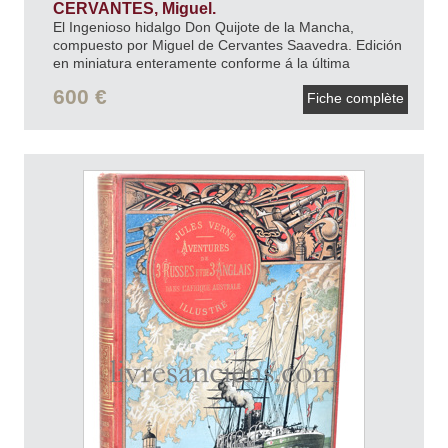
CERVANTES, Miguel.
El Ingenioso hidalgo Don Quijote de la Mancha,
compuesto por Miguel de Cervantes Saavedra. Edición
en miniatura enteramente conforme á la última
corregida y publicada por la Real Academia
600 €
Fiche complète
Española.
1827.