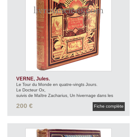
VERNE, Jules.
Le Tour du Monde en quatre-vingts Jours.
Le Docteur Ox,
suivis de Maître Zacharius, Un hivernage dans les
glaces, Un drame dans les airs et Ascension française
200 €
Fiche complète
au Mont Blanc.
[1884].