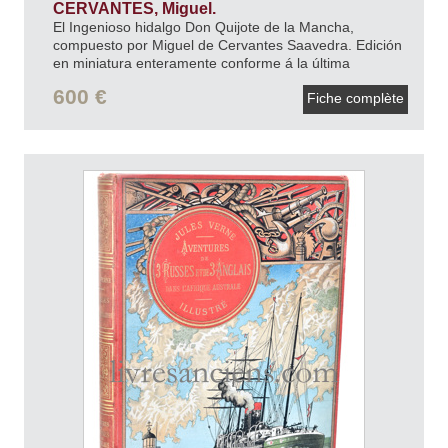
CERVANTES, Miguel.
El Ingenioso hidalgo Don Quijote de la Mancha,
compuesto por Miguel de Cervantes Saavedra. Edición
en miniatura enteramente conforme á la última
corregida y publicada por la Real Academia
600 €
Fiche complète
Española.
1827.