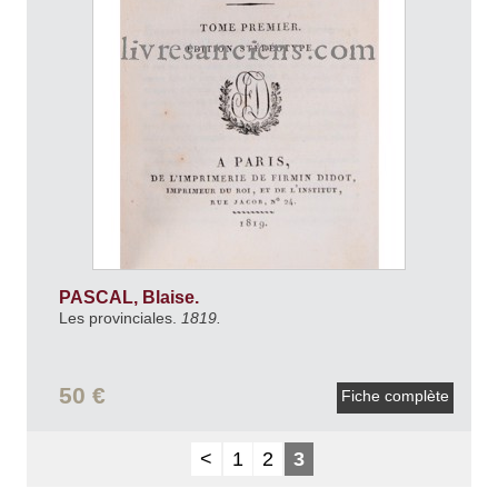
PASCAL, Blaise.
Les provinciales.
1819.
50 €
Fiche complète
<
1
2
3