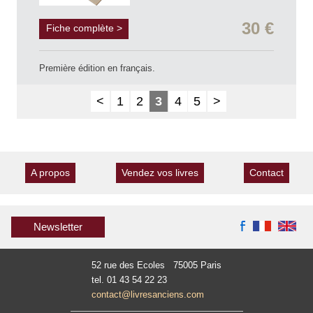
30 €
Fiche complète >
Première édition en français.
<
1
2
3
4
5
>
A propos
Vendez vos livres
Contact
Newsletter
52 rue des Ecoles 75005 Paris
tel. 01 43 54 22 23
contact@livresanciens.com