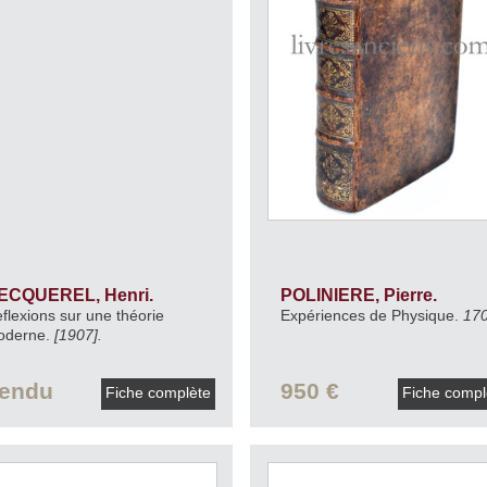
POLINIERE, Pierre.
ECQUEREL, Henri.
Expériences de Physique.
170
flexions sur une théorie
oderne.
[1907].
950 €
endu
Fiche comp
Fiche complète