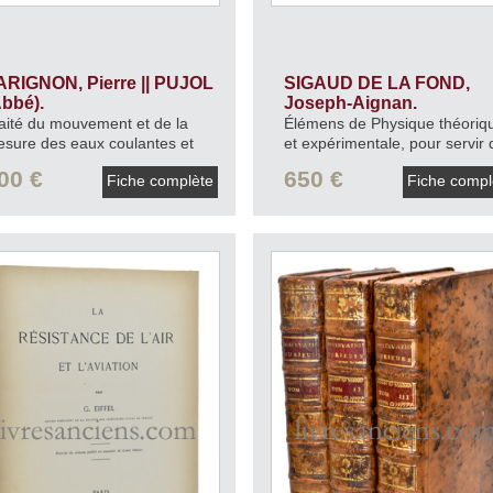
ARIGNON, Pierre || PUJOL
SIGAUD DE LA FOND,
Abbé).
Joseph-Aignan.
aité du mouvement et de la
Élémens de Physique théoriq
sure des eaux coulantes et
et expérimentale, pour servir 
illissantes.
1725.
suite à la description & l'usag
00 €
650 €
Fiche complète
Fiche comp
d'un cabinet de physique
expérimentale.
1777.