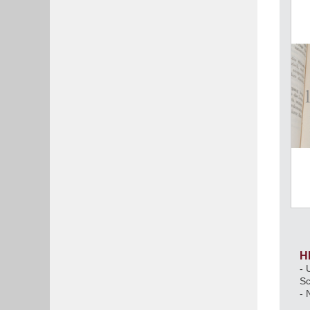
H
- 
Sc
- 
üb