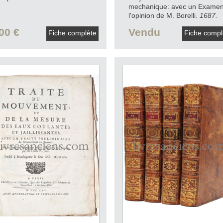
mechanique: avec un Exame
l'opinion de M. Borelli.
1687.
00 €
Vendu
Fiche complète
Fiche comp