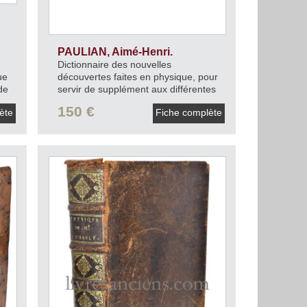
PAULIAN, Aimé-Henri.
Dictionnaire des nouvelles
ue
découvertes faites en physique, pour
de
servir de supplément aux différentes
e
éditions du Dictionnaire de
150 €
lète
Fiche complète
physique.
1787.