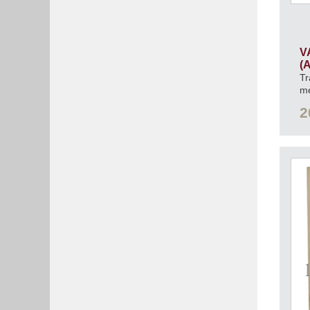
V
(
Tr
me
ja
2