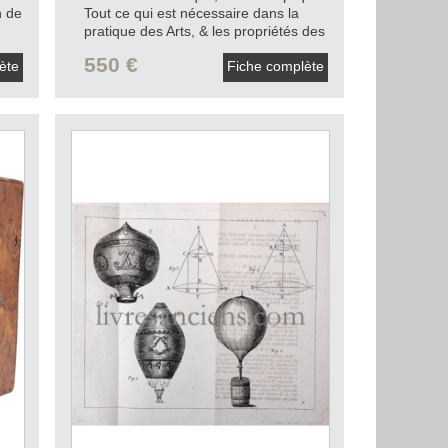
n de
Tout ce qui est nécessaire dans la
pratique des Arts, & les propriétés des
corps pesants lesquelles ont un plus
550 €
lète
Fiche complète
grand usage dans la Physique.
1695.