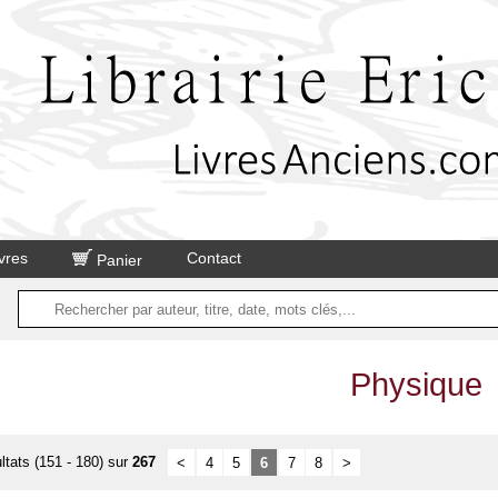
vres
Contact
Panier
Physique
ltats (151 - 180) sur
267
<
4
5
6
7
8
>