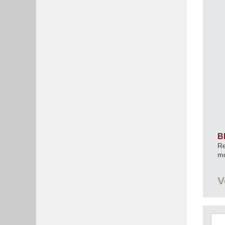
B
Re
m
V