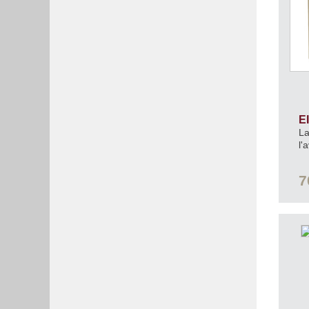
E
La
l'
7