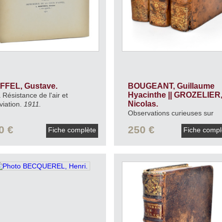
IFFEL, Gustave.
BOUGEANT, Guillaume
Hyacinthe || GROZELIER
 Résistance de l'air et
Nicolas.
aviation.
1911.
Observations curieuses sur
toutes les parties de la
0 €
250 €
Fiche complète
Fiche comp
physique.
1730-1737.