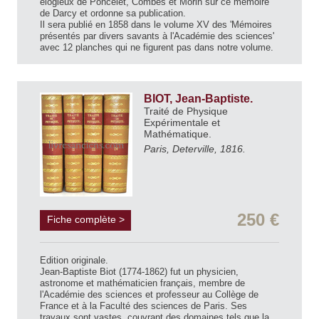
élogieux de Poncelet, Combes et Morin sur ce mémoire
de Darcy et ordonne sa publication.
Il sera publié en 1858 dans le volume XV des 'Mémoires
présentés par divers savants à l'Académie des sciences'
avec 12 planches qui ne figurent pas dans notre volume.
BIOT, Jean-Baptiste.
Traité de Physique
Expérimentale et
Mathématique.
Paris, Deterville, 1816.
250 €
Fiche complète >
Edition originale.
Jean-Baptiste Biot (1774-1862) fut un physicien,
astronome et mathématicien français, membre de
l'Académie des sciences et professeur au Collège de
France et à la Faculté des sciences de Paris. Ses
travaux sont vastes, couvrant des domaines tels que la