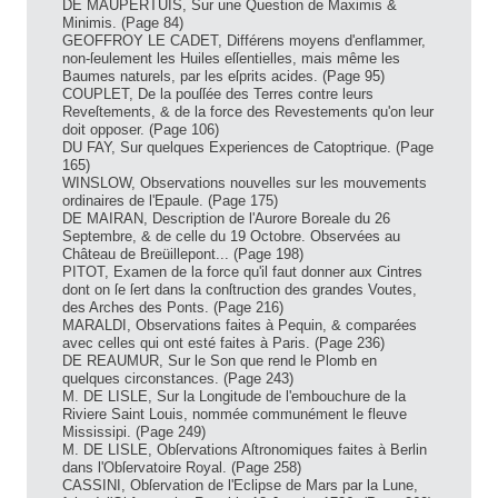
DE MAUPERTUIS, Sur une Question de Maximis &
Minimis. (Page 84)
GEOFFROY LE CADET, Différens moyens d'enflammer,
non-ſeulement les Huiles eſſentielles, mais même les
Baumes naturels, par les eſprits acides. (Page 95)
COUPLET, De la pouſſée des Terres contre leurs
Reveſtements, & de la force des Revestements qu'on leur
doit opposer. (Page 106)
DU FAY, Sur quelques Experiences de Catoptrique. (Page
165)
WINSLOW, Observations nouvelles sur les mouvements
ordinaires de l'Epaule. (Page 175)
DE MAIRAN, Description de l'Aurore Boreale du 26
Septembre, & de celle du 19 Octobre. Observées au
Château de Breüillepont... (Page 198)
PITOT, Examen de la force qu'il faut donner aux Cintres
dont on ſe ſert dans la conſtruction des grandes Voutes,
des Arches des Ponts. (Page 216)
MARALDI, Observations faites à Pequin, & comparées
avec celles qui ont esté faites à Paris. (Page 236)
DE REAUMUR, Sur le Son que rend le Plomb en
quelques circonstances. (Page 243)
M. DE LISLE, Sur la Longitude de l'embouchure de la
Riviere Saint Louis, nommée communément le fleuve
Mississipi. (Page 249)
M. DE LISLE, Obſervations Aſtronomiques faites à Berlin
dans l'Obſervatoire Royal. (Page 258)
CASSINI, Obſervation de l'Eclipse de Mars par la Lune,