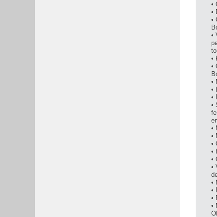
•
• 
• 
B
• 
pa
to
• 
• 
B
• 
• 
• 
• 
fe
en
• 
•
• 
• 
•
•
d
•
•
•
•
Ob