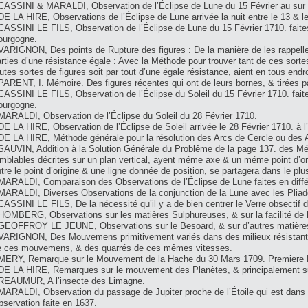
 CASSINI & MARALDI, Observation de l’Éclipse de Lune du 15 Février au sur 
DE LA HIRE, Observations de l’Éclipse de Lune arrivée la nuit entre le 13 & le
CASSINI LE FILS, Observation de l’Éclipse de Lune du 15 Février 1710. fait
ourgogne.
VARIGNON, Des points de Rupture des figures : De la manière de les rappeller
rties d’une résistance égale : Avec la Méthode pour trouver tant de ces sortes
utes sortes de figures soit par tout d’une égale résistance, aient en tous endro
PARENT, I. Mémoire. Des figures récentes qui ont de leurs bornes, & tirées p
CASSINI LE FILS, Observation de l’Éclipse du Soleil du 15 Février 1710. fai
ourgogne.
MARALDI, Observation de l’Éclipse du Soleil du 28 Février 1710.
DE LA HIRE, Observation de l’Éclipse de Soleil arrivée le 28 Février 1710. à l
DE LA HIRE, Méthode générale pour la résolution des Arcs de Cercle ou des A
SAUVIN, Addition à la Solution Générale du Problême de la page 137. des Mém
mblables décrites sur un plan vertical, ayent méme axe & un méme point d’orig
tre le point d’origine & une ligne donnée de position, se partagera dans le pl
MARALDI, Comparaison des Observations de l’Éclipse de Lune faites en diffé
 MARALDI, Diverses Observations de la conjunction de la Lune avec les Pliad
CASSINI LE FILS, De la nécessité qu’il y a de bien centrer le Verre obsectif 
HOMBERG, Observations sur les matières Sulphureuses, & sur la facilité de 
 GEOFFROY LE JEUNE, Observations sur le Besoard, & sur d’autres matières
 VARIGNON, Des Mouvemens primitivement variés dans des milieux résistant 
e ces mouvemens, & des quarrés de ces mêmes vitesses.
 MERY, Remarque sur le Mouvement de la Hache du 30 Mars 1709. Premiere P
 DE LA HIRE, Remarques sur le mouvement des Planètes, & principalement sur
 REAUMUR, A l’insecte des Limagne.
 MARALDI, Observation du passage de Jupiter proche de l’Étoile qui est dans
servation faite en 1637.