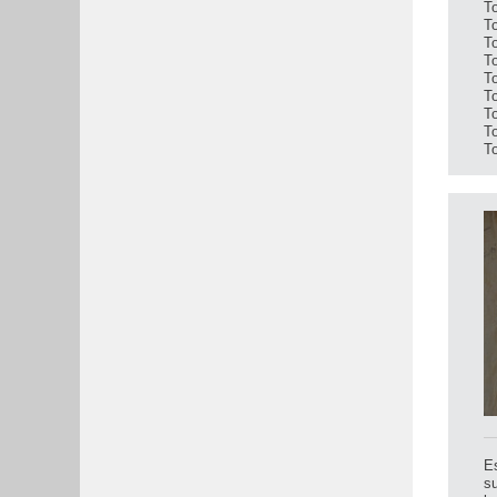
T
T
T
To
T
T
T
T
T
E
su