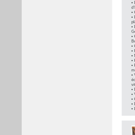
• 
d’
•
•
pl
• 
G
•
B
•
•
•
•
•
m
•
é
vi
• 
•
•
•
•