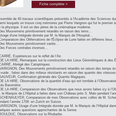
Fiche complète >
nsemble de 45 travaux scientifiques présentés à l'Académie des Sciences dur
rmi lesquels on trouve cinq mémoires par Pierre Varignon qui fut le premier à u
 la physique. Il est un des pères de la cinématique moderne.
 Des Mouvemens primitivement retardés en raison des tems...
Usage d'une Intégrale donnée par M. le Marquis de l'Hospital...
Comparaison des Obfervations de l'Éclipse de Lune faites en différens lieux...
 Des Mouvemens primitivement variés...
Des Forces centrales inverses...
CARRÉ, Expériences sur le reflet de l’Air.
 DE LA HIRE, Remarques sur la construction des Lieux Géométriques & des É
 CARRÉ, Abrégé des Catoptriques.
 VARIGNON, Des Mouvements primitivement retardés en raison des temps écoulé
 vuide ; faites dans des milieux résistants en raison des quarrés des vitesses
 SAUVEUR, Confirmation générale des Quarrés Magiques.
DE LA HIRE, Observations de la quantité d’eau qui est tombée à l’Observatoi
 du Baromètre.
DE LA HIRE, Comparaison des Observations que nous avons faites icy à l’Obs
 le Marquis de L’Hôpital a faites dans son Château près S. Malo pendant l’a
 SCHENAULYER, Comparaison de mes Observations avec celles de M. Schenaulÿe
ndant l’année 1709. en Zurich en Suisse.
 VARIGNON, Usage d’une Intégrale donnée par M. le Marquis de l’Hôpital dans
uelques autres questions approchantes de la Senne.
 BOULDUC, Observations sur la Rhubarbe.