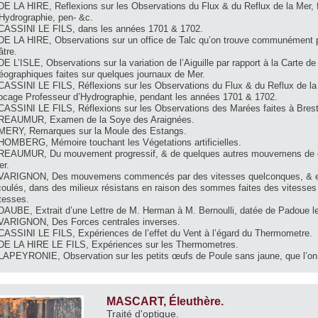
DE LA HIRE, Reflexions sur les Observations du Flux & du Reflux de la Mer,
Hydrographie, pen- &c.
 CASSINI LE FILS, dans les années 1701 & 1702.
 DE LA HIRE, Observations sur un office de Talc qu’on trouve communément p
âtre.
DE L’ISLE, Observations sur la variation de l’Aiguille par rapport à la Cart
éographiques faites sur quelques journaux de Mer.
 CASSINI LE FILS, Réflexions sur les Observations du Flux & du Reflux de la
ocage Professeur d’Hydrographie, pendant les années 1701 & 1702.
 CASSINI LE FILS, Réflexions sur les Observations des Marées faites à Bres
 REAUMUR, Examen de la Soye des Araignées.
 MERY, Remarques sur la Moule des Estangs.
 HOMBERG, Mémoire touchant les Végetations artificielles.
 REAUMUR, Du mouvement progressif, & de quelques autres mouvemens de div
er.
 VARIGNON, Des mouvemens commencés par des vitesses quelconques, & ens
coulés, dans des milieux résistans en raison des sommes faites des vitesse
tesses.
DAUBE, Extrait d’une Lettre de M. Herman à M. Bernoulli, datée de Padoue le 
 VARIGNON, Des Forces centrales inverses.
 CASSINI LE FILS, Expériences de l’effet du Vent à l’égard du Thermometre.
 DE LA HIRE LE FILS, Expériences sur les Thermometres.
 LAPEYRONIE, Observation sur les petits œufs de Poule sans jaune, que l’on
MASCART, Éleuthère.
Traité d'optique.