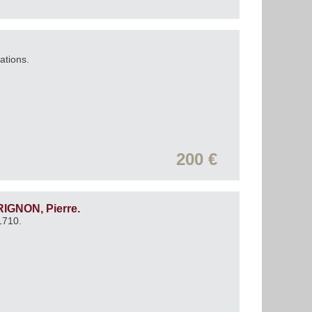
cations.
200 €
GNON, Pierre.
 1710.