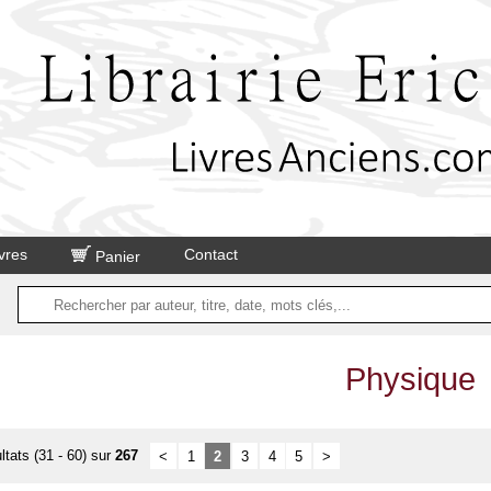
vres
Contact
Panier
Physique
ltats (31 - 60) sur
267
<
1
2
3
4
5
>