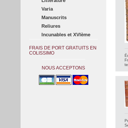
Littérature
Varia
Manuscrits
Reliures
Incunables et XVIème
FRAIS DE PORT GRATUITS EN
COLISSIMO
Éd
Fr
te
NOUS ACCEPTONS
P
Se