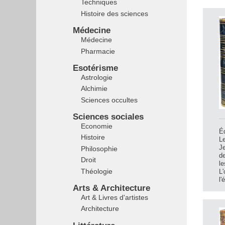
Techniques
Histoire des sciences
Médecine
Médecine
Pharmacie
Esotérisme
Astrologie
Alchimie
Sciences occultes
Sciences sociales
Economie
Éd
Histoire
Le
Je
Philosophie
de
Droit
le
Théologie
L'
l'
Arts & Architecture
Art & Livres d'artistes
Architecture