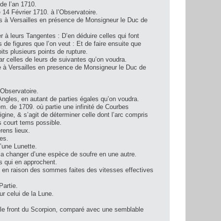
de l’an 1710.
 14 Février 1710. à l’Observatoire.
es à Versailles en présence de Monsigneur le Duc de
 à leurs Tangentes : D’en déduire celles qui font
 de figures que l’on veut : Et de faire ensuite que
its plusieurs points de rupture.
ar celles de leurs de suivantes qu’on voudra.
te à Versailles en presence de Monsigneur le Duc de
’Observatoire.
ngles, en autant de parties égales qu’on voudra.
. de 1709. où partie une infinité de Courbes
ine, & s’agit de déterminer celle dont l’arc compris
us court tems possible.
rens lieux.
es.
d’une Lunette.
la changer d’une espèce de soufre en une autre.
 qui en approchent.
en raison des sommes faites des vitesses effectives
artie.
 celui de la Lune.
 le front du Scorpion, comparé avec une semblable