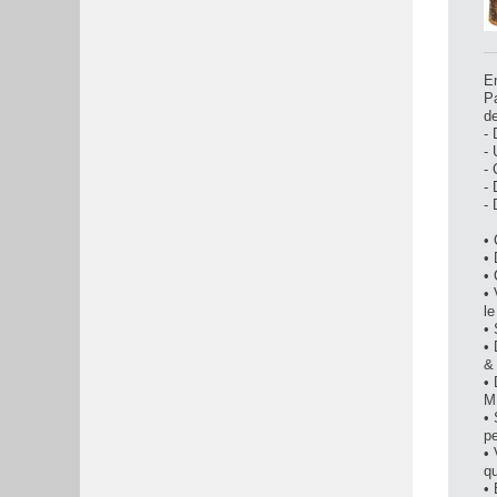
E
Pa
de
-
- 
- 
-
- 
• 
•
•
•
le
•
• 
&
• 
M.
•
pe
•
q
•