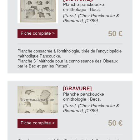
Planche panckoucke
ornithologie : Becs.
[Paris], [Chez Panckoucke &
Plomteux], [1789].
50 €
Fiche complète >
Planche consacrée à l'ornithologie, tirée de l'encyclopédie
méthodique Pancoucke.
Planche 5 "Méthode pour la connoissance des Oiseaux
par le Bec et par les Pattes".
[GRAVURE].
Planche panckoucke
ornithologie : Becs.
[Paris], [Chez Panckoucke &
Plomteux], [1789].
50 €
Fiche complète >