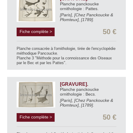
Planche panckoucke
ornithologie : Pattes.
[Paris], [Chez Panckoucke &
Plomteux], [1789].
50 €
Fiche complète >
Planche consacrée à l'ornithologie, tirée de l'encyclopédie
méthodique Pancoucke.
Planche 3 "Méthode pour la connoissance des Oiseaux
par le Bec et par les Pattes".
[GRAVURE].
Planche panckoucke
ornithologie : Becs.
[Paris], [Chez Panckoucke &
Plomteux], [1789].
50 €
Fiche complète >