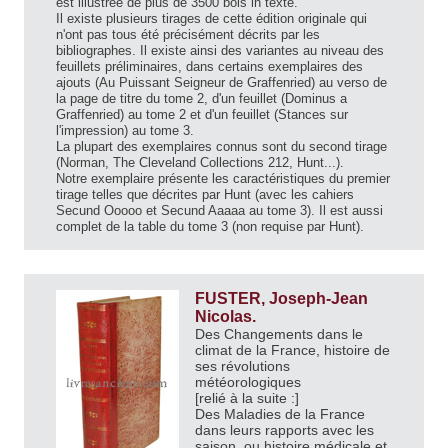
est illustrée de plus de 3500 bois in texte.
Il existe plusieurs tirages de cette édition originale qui
n'ont pas tous été précisément décrits par les
bibliographes. Il existe ainsi des variantes au niveau des
feuillets préliminaires, dans certains exemplaires des
ajouts (Au Puissant Seigneur de Graffenried) au verso de
la page de titre du tome 2, d'un feuillet (Dominus a
Graffenried) au tome 2 et d'un feuillet (Stances sur
l'impression) au tome 3.
La plupart des exemplaires connus sont du second tirage
(Norman, The Cleveland Collections 212, Hunt...).
Notre exemplaire présente les caractéristiques du premier
tirage telles que décrites par Hunt (avec les cahiers
Secund Ooooo et Secund Aaaaa au tome 3). Il est aussi
complet de la table du tome 3 (non requise par Hunt).
FUSTER, Joseph-Jean
Nicolas.
Des Changements dans le
climat de la France, histoire de
ses révolutions
météorologiques
[relié à la suite :]
Des Maladies de la France
dans leurs rapports avec les
saison, ou histoire médicale et