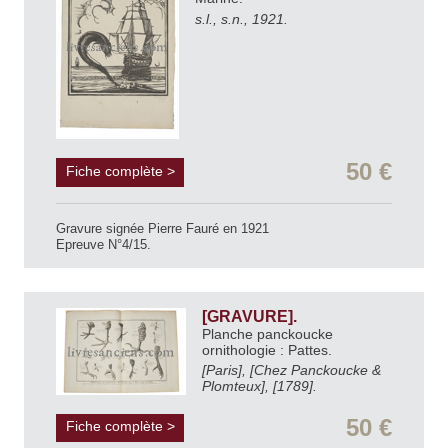
s.l., s.n., 1921.
50 €
Fiche complète >
Gravure signée Pierre Fauré en 1921
Epreuve N°4/15.
[GRAVURE].
Planche panckoucke
ornithologie : Pattes.
[Paris], [Chez Panckoucke &
Plomteux], [1789].
50 €
Fiche complète >