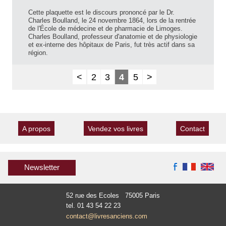
Cette plaquette est le discours prononcé par le Dr.
Charles Boulland, le 24 novembre 1864, lors de la rentrée
de l'École de médecine et de pharmacie de Limoges.
Charles Boulland, professeur d'anatomie et de physiologie
et ex-interne des hôpitaux de Paris, fut très actif dans sa
région.
<
2
3
4
5
>
A propos
Vendez vos livres
Contact
Newsletter
52 rue des Ecoles 75005 Paris
tel. 01 43 54 22 23
contact@livresanciens.com