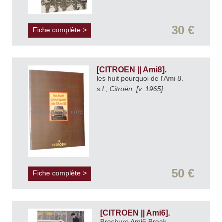
30 €
Fiche complète >
[CITROEN || Ami8].
les huit pourquoi de l'Ami 8.
s.l., Citroën, [v. 1965].
50 €
Fiche complète >
[CITROEN || Ami6].
Brochure Ami6 Break.