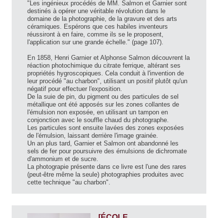
"Les ingénieux procédés de MM. Salmon et Garnier sont
destinés à opérer une véritable révolution dans le
domaine de la photographie, de la gravure et des arts
céramiques. Espérons que ces habiles inventeurs
réussiront à en faire, comme ils se le proposent,
l'application sur une grande échelle." (page 107).
En 1858, Henri Garnier et Alphonse Salmon découvrent la
réaction photochimique du citrate ferrique, altérant ses
propriétés hygroscopiques. Cela conduit à l'invention de
leur procédé "au charbon", utilisant un positif plutôt qu'un
négatif pour effectuer l'exposition.
De la suie de pin, du pigment ou des particules de sel
métallique ont été apposés sur les zones collantes de
l'émulsion non exposée, en utilisant un tampon en
conjonction avec le souffle chaud du photographe.
Les particules sont ensuite lavées des zones exposées
de l'émulsion, laissant derrière l'image grainée.
Un an plus tard, Garnier et Salmon ont abandonné les
sels de fer pour poursuivre des émulsions de dichromate
d'ammonium et de sucre.
La photograpie présente dans ce livre est l'une des rares
(peut-être même la seule) photographies produites avec
cette technique "au charbon".
[ÉCOLE