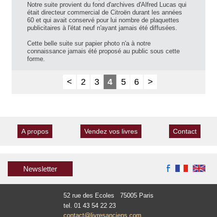
Notre suite provient du fond d'archives d'Alfred Lucas qui
était directeur commercial de Citroën durant les années
60 et qui avait conservé pour lui nombre de plaquettes
publicitaires à l'état neuf n'ayant jamais été diffusées.
Cette belle suite sur papier photo n'a à notre
connaissance jamais été proposé au public sous cette
forme.
<
2
3
4
5
6
>
A propos
Vendez vos livres
Contact
Newsletter
52 rue des Ecoles 75005 Paris
tel. 01 43 54 22 23
contact@livresanciens.com