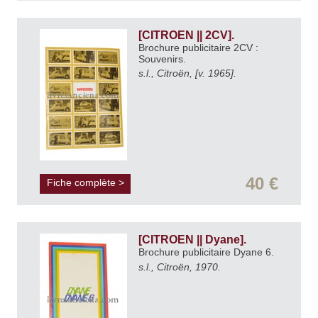
[CITROEN || 2CV].
Brochure publicitaire 2CV :
Souvenirs.
s.l., Citroën, [v. 1965].
40 €
Fiche complète >
[CITROEN || Dyane].
Brochure publicitaire Dyane 6.
s.l., Citroën, 1970.