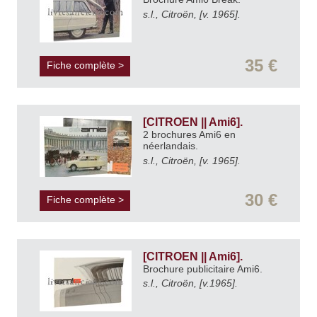
s.l., Citroën, [v. 1965].
35 €
Fiche complète >
[CITROEN || Ami6].
2 brochures Ami6 en
néerlandais.
s.l., Citroën, [v. 1965].
30 €
Fiche complète >
[CITROEN || Ami6].
Brochure publicitaire Ami6.
s.l., Citroën, [v.1965].