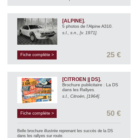
[ALPINE].
5 photos de l'Alpine A310.
s.l., s.n., [v. 1971].
25 €
Fiche complète >
[CITROEN || DS].
Brochure publicitaire : La DS
dans les Rallyes.
s.l., Citroën, [1964].
50 €
Fiche complète >
Belle brochure illustrée reprenant les succès de la DS
dans les rallyes sur route.