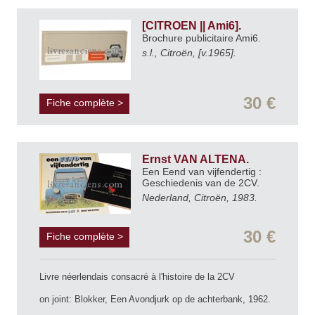
[CITROEN || Ami6].
Brochure publicitaire Ami6.
s.l., Citroën, [v.1965].
30 €
Fiche complète >
Ernst VAN ALTENA.
Een Eend van vijfendertig :
Geschiedenis van de 2CV.
Nederland, Citroën, 1983.
30 €
Fiche complète >
Livre néerlendais consacré à l'histoire de la 2CV
on joint: Blokker, Een Avondjurk op de achterbank, 1962.