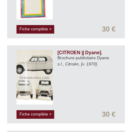
30 €
Fiche complète >
[CITROEN || Dyane].
Brochure publicitaire Dyane.
s.l., Citroën, [v. 1970].
30 €
Fiche complète >