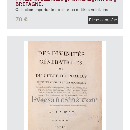
BRETAGNE.
Collection importante de chartes et titres nobiliaires
concernant les provinces de Picardie, Artois et
70 €
Fiche complète
Bretagne.
1868.