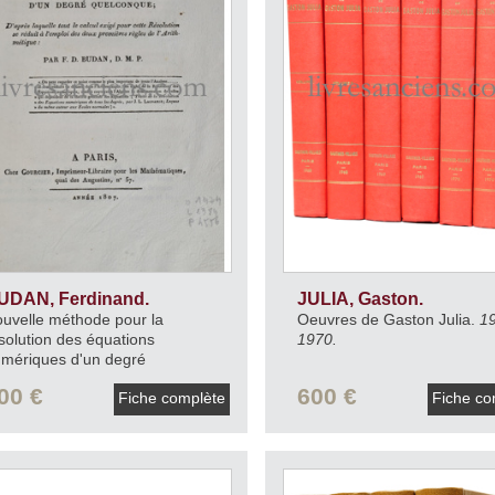
UDAN, Ferdinand.
JULIA, Gaston.
uvelle méthode pour la
Oeuvres de Gaston Julia.
1
solution des équations
1970.
mériques d'un degré
elconque.
1807.
00 €
600 €
Fiche complète
Fiche co