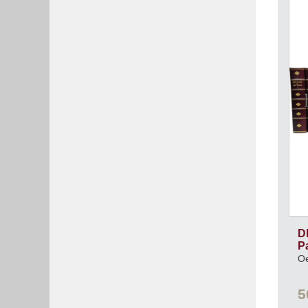
D
P
Oe
5