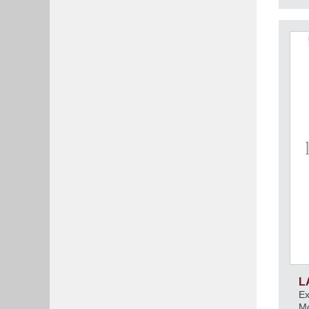
L
Ex
M