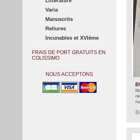
Littérature
Varia
Manuscrits
Reliures
Incunables et XVIème
FRAIS DE PORT GRATUITS EN
COLISSIMO
NOUS ACCEPTONS
B
No
ré
nu
qu
6