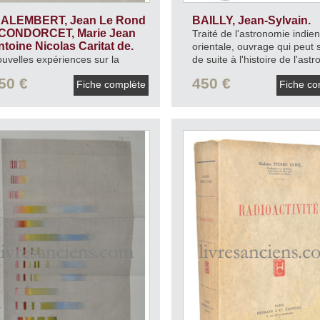
'ALEMBERT, Jean Le Rond
BAILLY, Jean-Sylvain.
| CONDORCET, Marie Jean
Traité de l'astronomie indie
ntoine Nicolas Caritat de.
orientale, ouvrage qui peut s
uvelles expériences sur la
de suite à l'histoire de l'ast
sistance des fluides.
1777.
ancienne.
1787.
50 €
450 €
Fiche complète
Fiche co