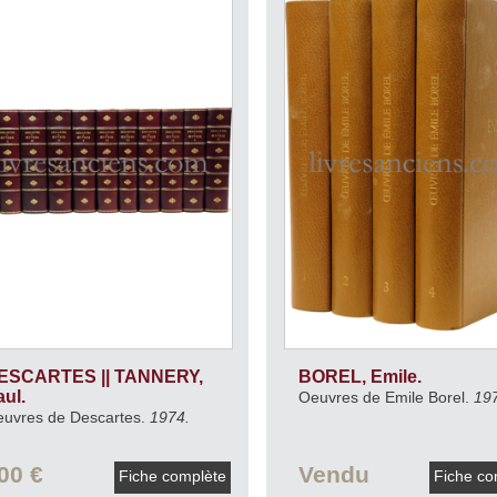
ESCARTES || TANNERY,
BOREL, Emile.
aul.
Oeuvres de Emile Borel.
19
uvres de Descartes.
1974.
00 €
Vendu
Fiche complète
Fiche co