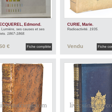
ECQUEREL, Edmond.
CURIE, Marie.
 Lumière, ses causes et ses
Radioactivité.
1935.
fets.
1867-1868.
50 €
Vendu
Fiche complète
Fiche co