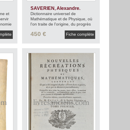
SAVERIEN, Alexandre.
nne et
Dictionnaire universel de
ervir
Mathématique et de Physique, où
ronomie
l'on traite de l'origine, du progrès
de ces deux Sciences des Arts qui
450 €
mplète
Fiche complète
en dépendent, des diverses
révolutions qui leur sont arrivées
jusqu'à notre temps; avec
l'exposition de leurs Principes,
l'analyse des sentimens des plus
célèbres Auteurs sur chaque
matière.
1753.