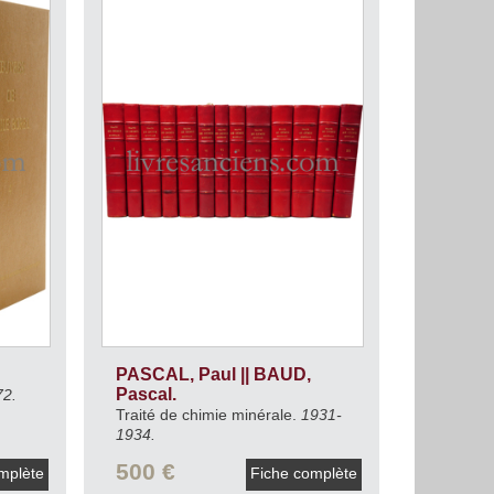
PASCAL, Paul || BAUD,
Pascal.
72.
Traité de chimie minérale.
1931-
1934.
500 €
mplète
Fiche complète