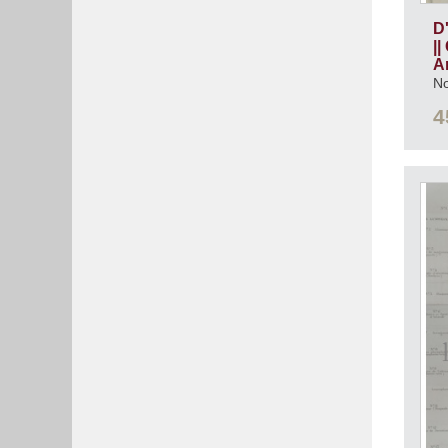
D
|
A
No
ré
4