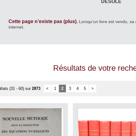
DÉSOLÉ
Cette page n’existe pas (plus).
Lorsqu'un livre est vendu, sa 
internet.
Résultats de votre rech
ltats (31 - 60) sur
2873
<
1
2
3
4
5
>