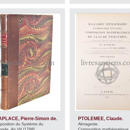
APLACE, Pierre-Simon de.
PTOLEMEE, Claude.
position du Système du
Almageste.
onde.
An VII [1798].
Composition mathématique