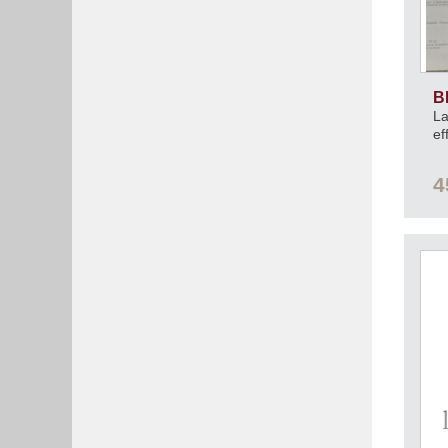
B
La
ef
4