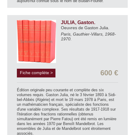
aujourd'hui connue sous le nom de Budan-Fourier.
JULIA, Gaston.
Oeuvres de Gaston Julia.
Paris, Gauthier-Villars, 1968-
1970.
600 €
Fiche complète >
Édition originale peu courante et complète des six
volumes requis. Gaston Julia, né le 3 février 1893 à Sidi-
bel-Abbès (Algérie) et mort le 19 mars 1978 à Paris, est
un mathématicien français, spécialiste des fonctions
d'une variable complexe. Ses résultats de 1917-1918 sur
l'itération des fractions rationnelles (obtenus
simultanément par Pierre Fatou) ont été remis en lumière
dans les années 1970 par Benoît Mandelbrot. Les
ensembles de Julia et de Mandelbrot sont étroitement
associés.