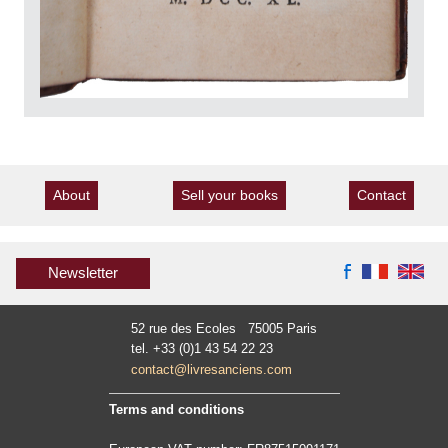
About
Sell your books
Contact
Newsletter
52 rue des Ecoles 75005 Paris
tel. +33 (0)1 43 54 22 23
contact@livresanciens.com
Terms and conditions