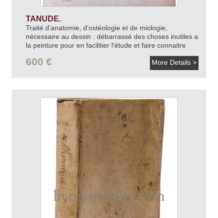
TANUDE.
Traité d'anatomie, d'ostéologie et de miologie,
nécessaire au dessin : débarrassé des choses inutiles a
la peinture pour en facilitier l'étude et faire connaitre
clairement les facultés des os et des muscles, et
600 €
More Details >
l'attache des muscles sur les os, ce qui se trouve
expliqué par la table et les lettres de renvoi, marqué
conformement sur chaque figures vuës de différents
côtés / par Tanude, anatomiste, et dessiné par
Naudet.
[v.1800].