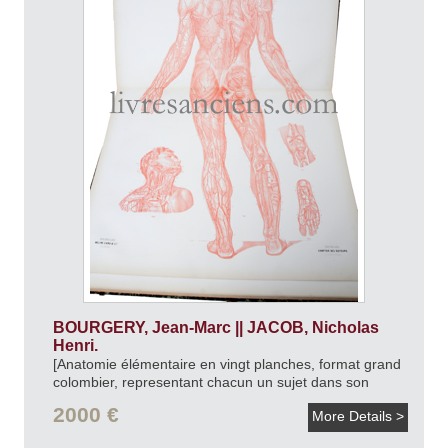
BOURGERY, Jean-Marc || JACOB, Nicholas
Henri.
[Anatomie élémentaire en vingt planches, format grand
colombier, representant chacun un sujet dans son
entier a la proportion de demi-nature.].
[1854].
2000 €
More Details >