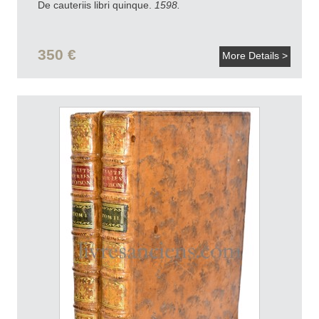
De cauteriis libri quinque.
1598.
350 €
More Details >