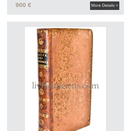
entier a la proportion de demi-nature.].
[v.1850].
900 €
More Details >