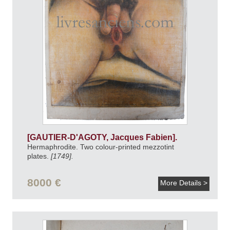
[GAUTIER-D'AGOTY, Jacques Fabien].
Hermaphrodite. Two colour-printed mezzotint
plates.
[1749].
8000 €
More Details >