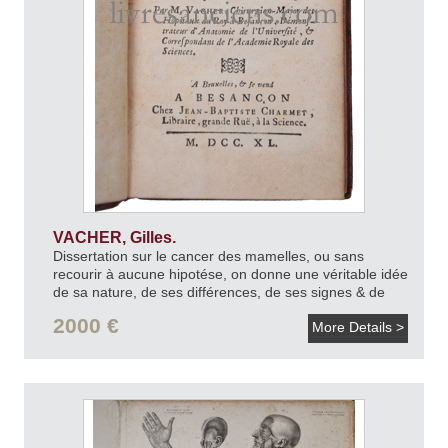
VACHER, Gilles.
Dissertation sur le cancer des mamelles, ou sans
recourir à aucune hipotése, on donne une véritable idée
de sa nature, de ses différences, de ses signes & de
ses causes, avec la Méthode de le traiter fondée sur
2000 €
More Details >
plusieurs faits de Pratique.
1740.